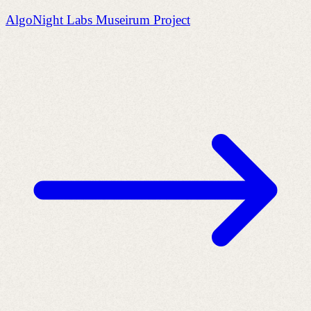
AlgoNight Labs Museirum Project
C