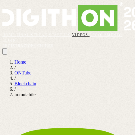
HOME
FINALISTI
FAQ
STARTUPS
VIDEOS
REGOLAMENTO
LOGIN
REGISTRAZIONI CHIUSE
Home
/
ONTube
/
Blockchain
/
immutabile