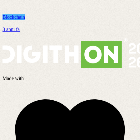
Blockchain
B
3 anni fa
3
Made with