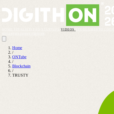
HOME
FINALISTI
FAQ
STARTUPS
VIDEOS
REGOLAMENTO
LOGI
REGISTRAZIONI CHIUSE
Home
/
ONTube
/
Blockchain
/
TRUSTY