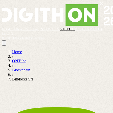
HOME
FINALISTI
FAQ
STARTUPS
VIDEOS
REGOLAMENTO
LOGIN
REGISTRAZIONI CHIUSE
Home
/
ONTube
/
Blockchain
/
Bitblocks Srl