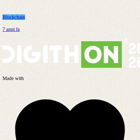
Blockchain
B
7 anni fa
2
Made with