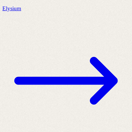
Elysium
B