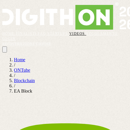
HOME
FINALISTI
FAQ
STARTUPS
VIDEOS
REGOLAMENTO
LOGIN
REGISTRAZIONI CHIUSE
Home
/
ONTube
/
Blockchain
/
EA Block