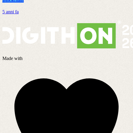
Blockchain
B
5 anni fa
7
Made with