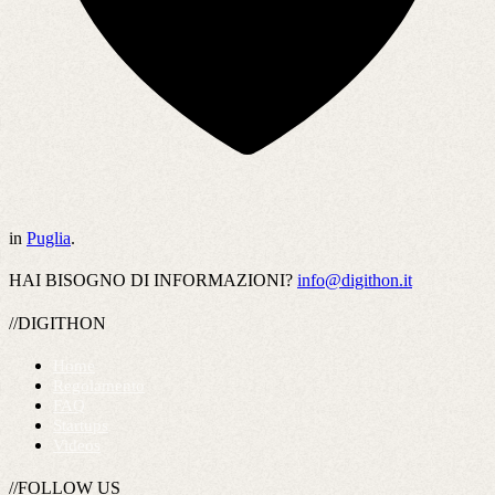
in
Puglia
.
HAI BISOGNO DI INFORMAZIONI?
info@digithon.it
//DIGITHON
Home
Regolamento
FAQ
Startups
Videos
//FOLLOW US