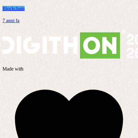
Blockchain
B
7 anni fa
2
Made with