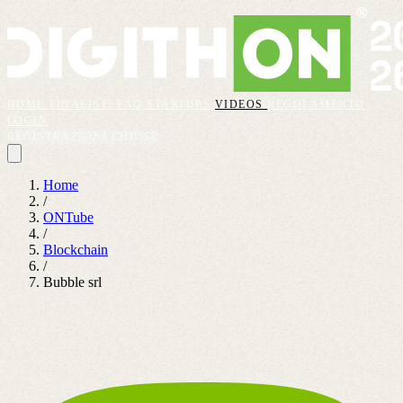
HOME
FINALISTI
FAQ
STARTUPS
VIDEOS
REGOLAMENTO
LOGIN
REGISTRAZIONI CHIUSE
Home
/
ONTube
/
Blockchain
/
Bubble srl