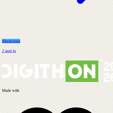
Blockchain
B
2 anni fa
3
Made with