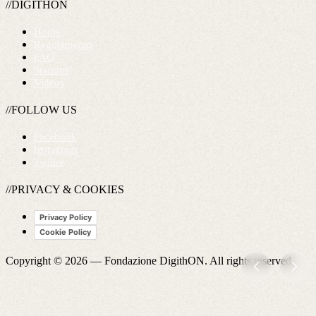
//DIGITHON
Home
Regolamento
FAQ
Startups
Videos
//FOLLOW US
Facebook
Instagram
Twitter
//PRIVACY & COOKIES
Privacy Policy
Cookie Policy
Copyright © 2026 —
Fondazione DigithON
. All rights reserved.