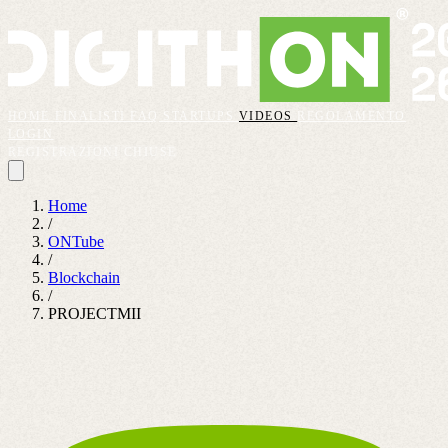
HOME
FINALISTI
FAQ
STARTUPS
VIDEOS
REGOLAMENTO
LOGIN
REGISTRAZIONI CHIUSE
Home
/
ONTube
/
Blockchain
/
PROJECTMII