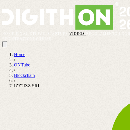
HOME
FINALISTI
FAQ
STARTUPS
VIDEOS
REGOLAMENTO
LOGI
REGISTRAZIONI CHIUSE
Home
/
ONTube
/
Blockchain
/
IZZ2IZZ SRL