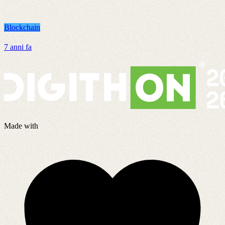
Blockchain
B
7 anni fa
5
Made with