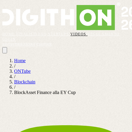
HOME
FINALISTI
FAQ
STARTUPS
VIDEOS
REGOLAMENTO
LOGIN
REGISTRAZIONI CHIUSE
Home
/
ONTube
/
Blockchain
/
BlockAsset Finance alla EY Cup