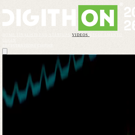
HOME
FINALISTI
FAQ
STARTUPS
VIDEOS
REGOLAMENTO
LOGIN
REGISTRAZIONI CHIUSE