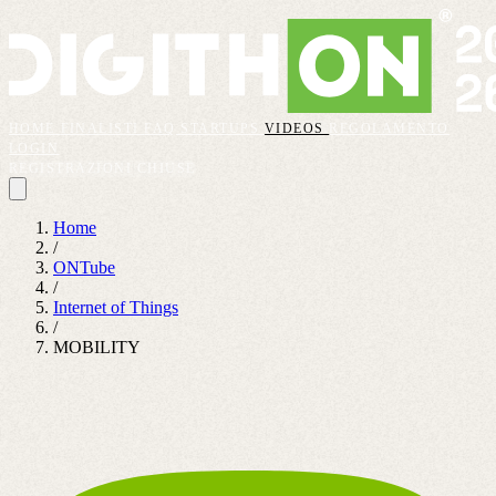
HOME
FINALISTI
FAQ
STARTUPS
VIDEOS
REGOLAMENTO
LOGIN
REGISTRAZIONI CHIUSE
Home
/
ONTube
/
Internet of Things
/
MOBILITY