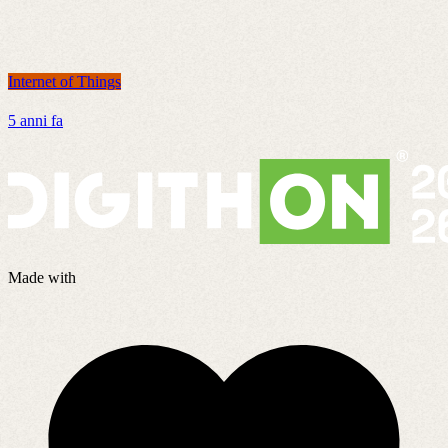
Internet of Things
I
5 anni fa
7
Made with