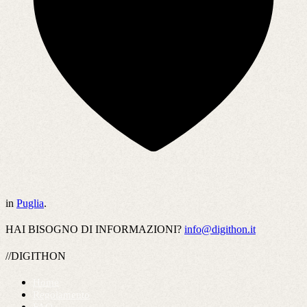
in
Puglia
.
HAI BISOGNO DI INFORMAZIONI?
info@digithon.it
//DIGITHON
Home
Regolamento