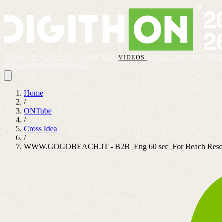
HOME
FINALISTI
FAQ
STARTUPS
VIDEOS
REGOLAMENTO
LOGI
REGISTRAZIONI CHIUSE
Home
/
ONTube
/
Cross Idea
/
WWW.GOGOBEACH.IT - B2B_Eng 60 sec_For Beach Resor