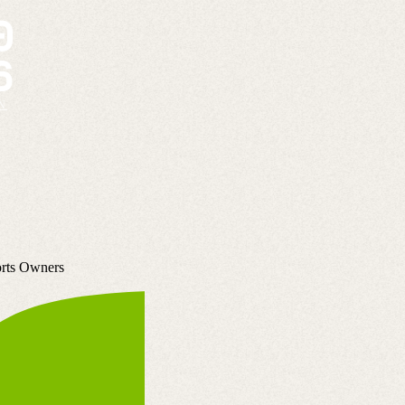
N
ts Owners