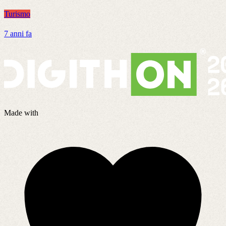
Turismo
T
7 anni fa
7
Made with