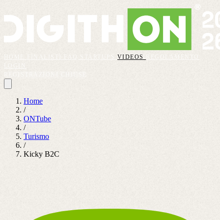
HOME
FINALISTI
FAQ
STARTUPS
VIDEOS
REGOLAMENTO
LOGIN
REGISTRAZIONI CHIUSE
Home
/
ONTube
/
Turismo
/
Kicky B2C