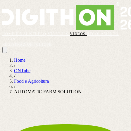
HOME
FINALISTI
FAQ
STARTUPS
VIDEOS
REGOLAMENTO
LOGIN
REGISTRAZIONI CHIUSE
Home
/
ONTube
/
Food e Agricoltura
/
AUTOMATIC FARM SOLUTION