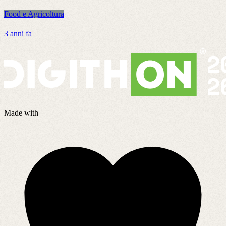
Food e Agricoltura
F
3 anni fa
1
Made with