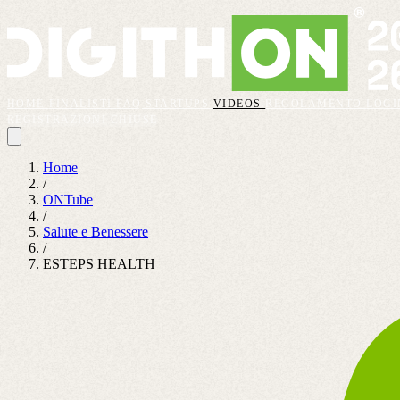
HOME
FINALISTI
FAQ
STARTUPS
VIDEOS
REGOLAMENTO
LOGI
REGISTRAZIONI CHIUSE
Home
/
ONTube
/
Salute e Benessere
/
ESTEPS HEALTH