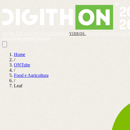
HOME
FINALISTI
FAQ
STARTUPS
VIDEOS
REGOLAMENTO
LOGI
REGISTRAZIONI CHIUSE
Home
/
ONTube
/
Food e Agricoltura
/
Leaf