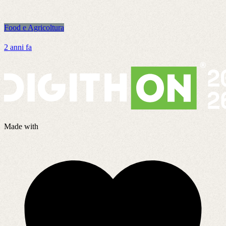
Food e Agricoltura
F
2 anni fa
4
Made with