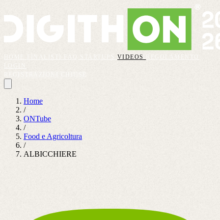
HOME
FINALISTI
FAQ
STARTUPS
VIDEOS
REGOLAMENTO
LOGIN
REGISTRAZIONI CHIUSE
Home
/
ONTube
/
Food e Agricoltura
/
ALBICCHIERE