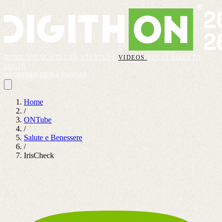
HOME
FINALISTI
FAQ
STARTUPS
VIDEOS
REGOLAMENTO
LOGIN
REGISTRAZIONI CHIUSE
Home
/
ONTube
/
Salute e Benessere
/
IrisCheck