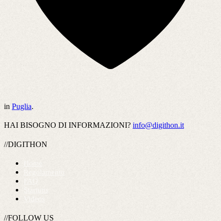
in
Puglia
.
HAI BISOGNO DI INFORMAZIONI?
info@digithon.it
//DIGITHON
Home
Regolamento
FAQ
Startups
Videos
//FOLLOW US