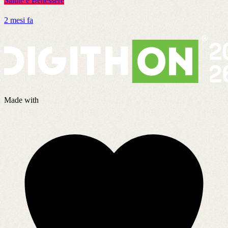
Salute e Benessere
S
2 mesi fa
2
Made with