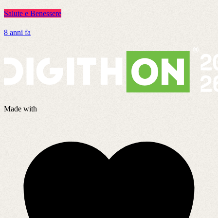
Salute e Benessere
S
8 anni fa
2
Made with