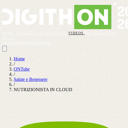
HOME
FINALISTI
FAQ
STARTUPS
VIDEOS
REGOLAMENTO
LOGIN
REGISTRAZIONI CHIUSE
Home
/
ONTube
/
Salute e Benessere
/
NUTRIZIONISTA IN CLOUD