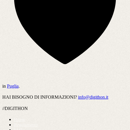
in
Puglia
.
HAI BISOGNO DI INFORMAZIONI?
info@digithon.it
//DIGITHON
Home
Regolamento