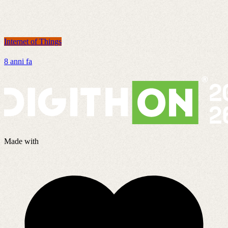
Internet of Things
I
8 anni fa
4
Made with