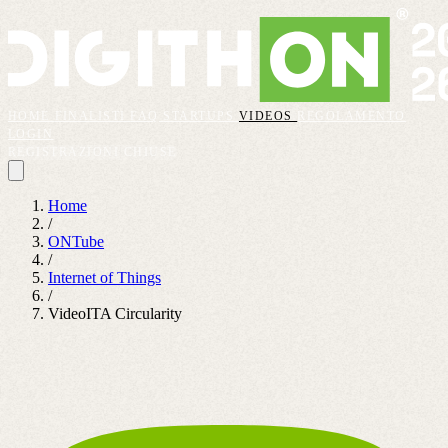
HOME
FINALISTI
FAQ
STARTUPS
VIDEOS
REGOLAMENTO
LOGIN
REGISTRAZIONI CHIUSE
Home
/
ONTube
/
Internet of Things
/
VideoITA Circularity