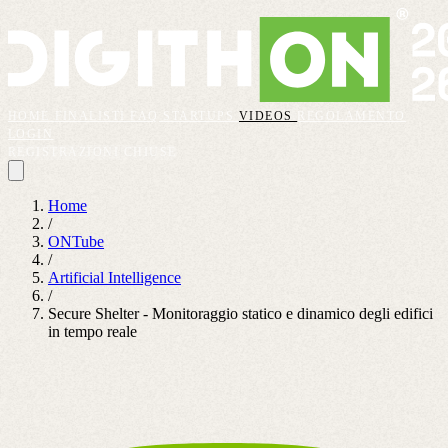
HOME
FINALISTI
FAQ
STARTUPS
VIDEOS
REGOLAMENTO
LOGIN
REGISTRAZIONI CHIUSE
Home
/
ONTube
/
Artificial Intelligence
/
Secure Shelter - Monitoraggio statico e dinamico degli edifici
in tempo reale