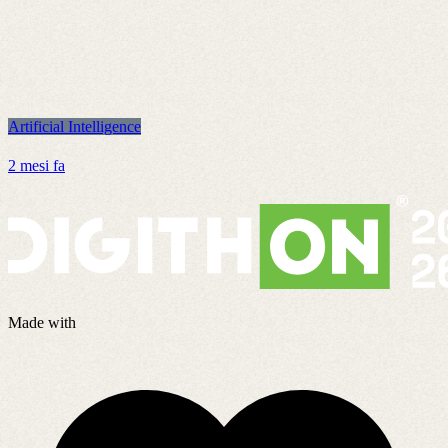
Artificial Intelligence
A
2 mesi fa
1
Made with