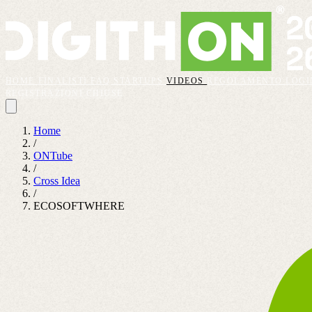
HOME
FINALISTI
FAQ
STARTUPS
VIDEOS
REGOLAMENTO
LOGI
REGISTRAZIONI CHIUSE
Home
/
ONTube
/
Cross Idea
/
ECOSOFTWHERE