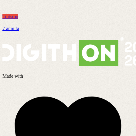
Turismo
T
7 anni fa
8
Made with