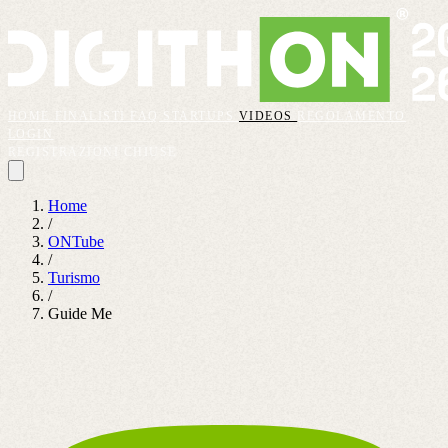
HOME
FINALISTI
FAQ
STARTUPS
VIDEOS
REGOLAMENTO
LOGIN
REGISTRAZIONI CHIUSE
Home
/
ONTube
/
Turismo
/
Guide Me