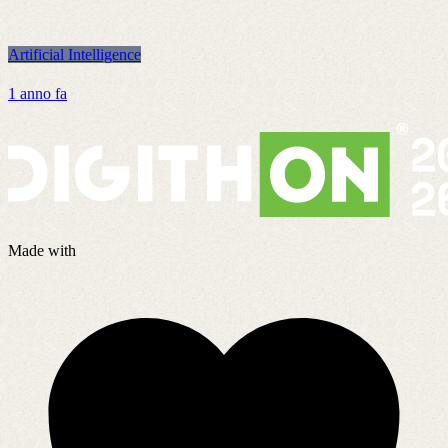
Artificial Intelligence
A
1 anno fa
7
Made with