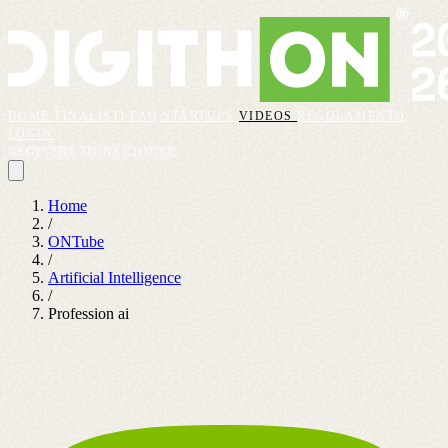
HOME
FINALISTI
FAQ
STARTUPS
VIDEOS
REGOLAMENTO
LOGIN
REGISTRAZIONI CHIUSE
Home
/
ONTube
/
Artificial Intelligence
/
Profession ai